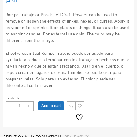
$
4.50
Rompe Trabajo or Break Evil Craft Powder can be used to
remove or lessen the effects of jinxes, hexes, or curses. Apply it
on yourself or sprinkle it on places or things. It can also be used
to annoint candles. For external use only. The color may be
different from the image.
El polvo espiritual Rompe Trabajo puede ser usado para
ayudarte a reducir o terminar con los trabajos o hechizos que te
hayan hecho y que te están afectando. Usarlo en el cuerpo, o
espolvorear en lugares o cosas. Tambien se puede usar para
preparar velas. Solo para uso externo. El color puede ser
diferente al de la imagen.
In stock
Rompe
⇆
Add to cart
-
+
Trabajo
1
oz.
Spiritual
Powder
ADDITIONAL INFORMATION
REVIEWS (0)