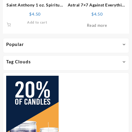
Saint Anthony 1 oz. Spiritual
Astral 7×7 Against Everything
Powder
1 oz. Spiritual Powder
$
4.50
$
4.50
Add to cart
Read more
Popular
Tag Clouds